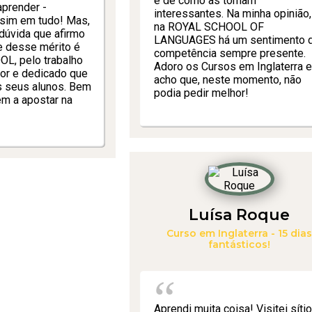
e de como as tornam
aprender -
interessantes. Na minha opinião,
ssim em tudo! Mas,
na ROYAL SCHOOL OF
dúvida que afirmo
LANGUAGES há um sentimento 
e desse mérito é
competência sempre presente.
L, pelo trabalho
Adoro os Cursos em Inglaterra 
or e dedicado que
acho que, neste momento, não
s seus alunos. Bem
podia pedir melhor!
em a apostar na
Luísa Roque
Curso em Inglaterra - 15 dia
fantásticos!
Aprendi muita coisa! Visitei síti