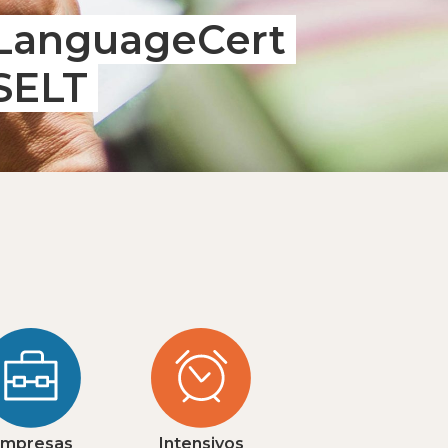
LanguageCert
SELT
mpresas
Intensivos