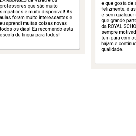
LANGUAGES de Viseu e os
e que gosta de 
professores que são muito
felizmente, é a
simpáticos e muito disponível! As
é sem qualquer 
aulas foram muito interessantes e
que grande part
eu aprendi muitas coisas novas
da ROYAL SCHOO
todos os dias! Eu recomendo esta
sempre motivad
escola de língua para todos!
tem para com o
hajam e continu
qualidade.