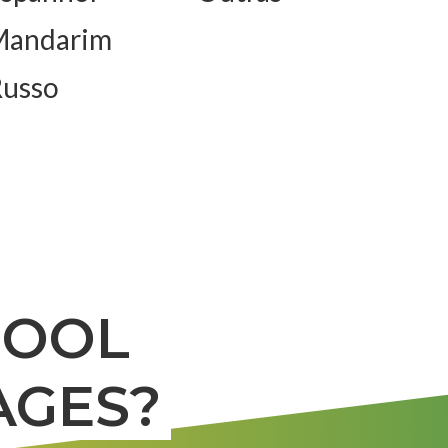
Mandarim
usso
HOOL
AGES?