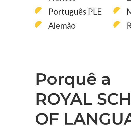
Português PLE
Alemão
R
Porquê a
ROYAL SC
OF LANGU