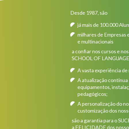
Desde 1987, são
já mais de 100.000 Alu
milhares de Empresas e
e multinacionais
a confiar nos cursos e no
SCHOOL OF LANGUAGE
A vasta experiência de
A atualização contínua
equipamentos, instalaç
pedagógicos;
A personalização do no
customização dos nosso
são a garantia para o S
a FELICIDADE dos nossos