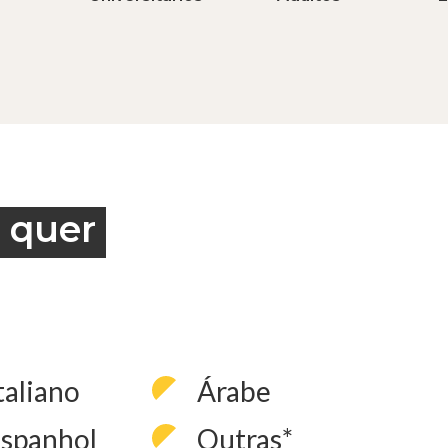
 quer
taliano
Árabe
spanhol
Outras*