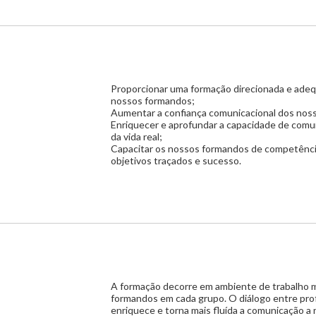
Proporcionar uma formação direcionada e adequ
nossos formandos;
Aumentar a confiança comunicacional dos nos
Enriquecer e aprofundar a capacidade de comun
da vida real;
Capacitar os nossos formandos de competências
objetivos traçados e sucesso.
A formação decorre em ambiente de trabalho m
formandos em cada grupo. O diálogo entre prof
enriquece e torna mais fluída a comunicação a ní