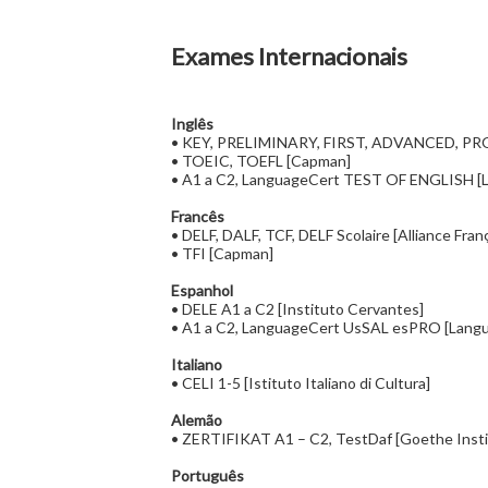
Exames Internacionais
Inglês
• KEY, PRELIMINARY, FIRST, ADVANCED, PROF
• TOEIC, TOEFL [Capman]
• A1 a C2, LanguageCert TEST OF ENGLISH [
Francês
• DELF, DALF, TCF, DELF Scolaire [Alliance Fran
• TFI [Capman]
Espanhol
• DELE A1 a C2 [Instituto Cervantes]
• A1 a C2, LanguageCert UsSAL esPRO [Lang
Italiano
• CELI 1-5 [Istituto Italiano di Cultura]
Alemão
• ZERTIFIKAT A1 – C2, TestDaf [Goethe Insti
Português