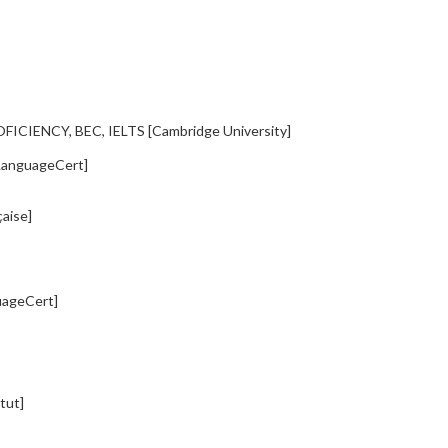
ICIENCY, BEC, IELTS [Cambridge University]
LanguageCert]
çaise]
uageCert]
tut]