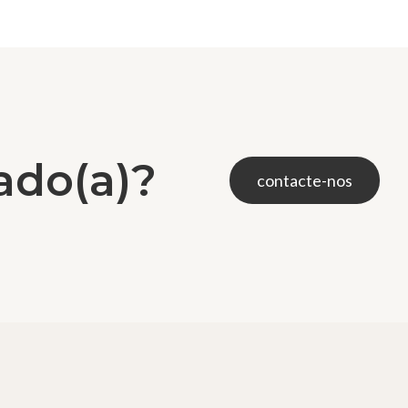
ado(a)?
contacte-nos