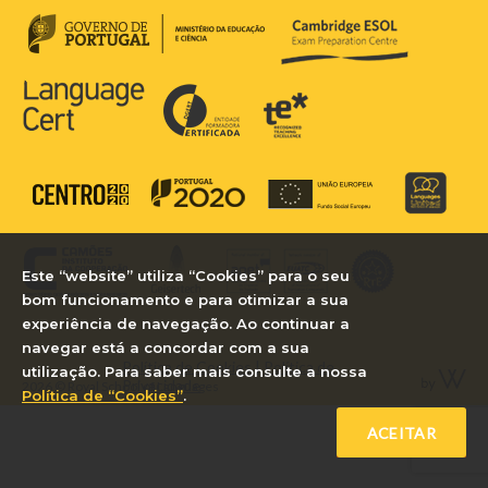
Este “website” utiliza “Cookies” para o seu
bom funcionamento e para otimizar a sua
experiência de navegação. Ao continuar a
navegar está a concordar com a sua
Política de Cookies
|
Política de
utilização. Para saber mais consulte a nossa
Privacidade
2026 © Royal School of Languages
Política de “Cookies”
.
ACEITAR