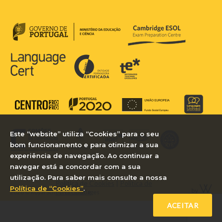
Este “website” utiliza “Cookies” para o seu
bom funcionamento e para otimizar a sua
experiência de navegação. Ao continuar a
navegar está a concordar com a sua
utilização. Para saber mais consulte a nossa
Política de Cookies
|
Política de
Política de “Cookies”
.
Privacidade
2026 © Royal School of Languages
ACEITAR