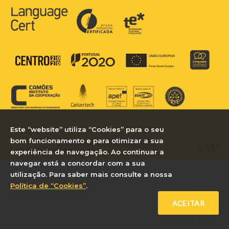
Este “website” utiliza “Cookies” para o seu
bom funcionamento e para otimizar a sua
Política de Cookies
|
Política de
Privacidade
2026 © Royal School of Languages
experiência de navegação. Ao continuar a
navegar está a concordar com a sua
utilização. Para saber mais consulte a nossa
Política de “Cookies”
.
ACEITAR