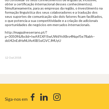
obter a certificação internacional desses conhecimentos).
Simultaneamente, para as empresas da região, o investimento na
formação linguística dos seus colaboradores e a tradução dos
seus suportes de comunicação são dois fatores ficam facilitados,
o que potencia a sua competitividade e a criação de adicionais
oportunidades de negócios em mercados internacionais.
http://magazineserrano.pt/?
p=30509&fbclid=IwAR1XFISwUWdYnX8ro4Nqxf5e78abh–
ddJ42nEdHxNUAvKlB5xiGVCJMUyU
12 Out 2018
Siga-nos em