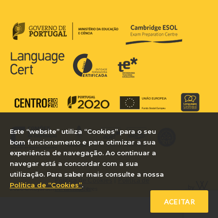
Este “website” utiliza “Cookies” para o seu
bom funcionamento e para otimizar a sua
experiência de navegação. Ao continuar a
navegar está a concordar com a sua
utilização. Para saber mais consulte a nossa
Política de Cookies
|
Política de
Política de “Cookies”
.
Privacidade
2026 © Royal School of Languages
ACEITAR