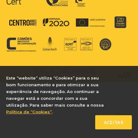
Política de Cookies
|
Política de
Privacidade
2026 © Royal School of Languages
Este “website” utiliza “Cookies” para o seu
bom funcionamento e para otimizar a sua
experiência de navegação. Ao continuar a
navegar está a concordar com a sua
utilização. Para saber mais consulte a nossa
Política de “Cookies”
.
ACEITAR