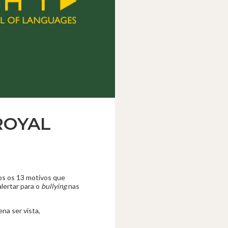
 ROYAL
os os 13 motivos que
lertar para o
bullying
nas
ena ser vista,