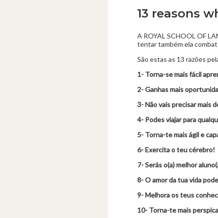
13 reasons w
A ROYAL SCHOOL OF LANGUA
tentar também ela combate
São estas as 13 razões pel
1- Torna-se mais fácil apr
2- Ganhas mais oportunid
3- Não vais precisar mais d
4- Podes viajar para qualq
5- Torna-te mais ágil e ca
6- Exercita o teu cérebro!
7- Serás o(a) melhor aluno(
8- O amor da tua vida pode 
9- Melhora os teus conhe
10- Torna-te mais perspica