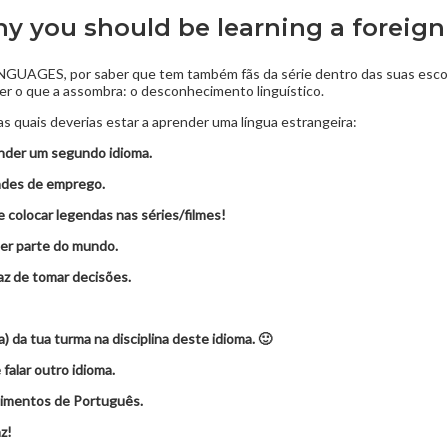
hy you should be learning a foreig
GES, por saber que tem também fãs da série dentro das suas escolas
r o que a assombra: o desconhecimento linguístico.
as quais deverias estar a aprender uma língua estrangeira:
ender um segundo idioma.
ades de emprego.
e colocar legendas nas séries/filmes!
uer parte do mundo.
paz de tomar decisões.
a) da tua turma na disciplina deste idioma. 🙂
falar outro idioma.
cimentos de Português.
z!