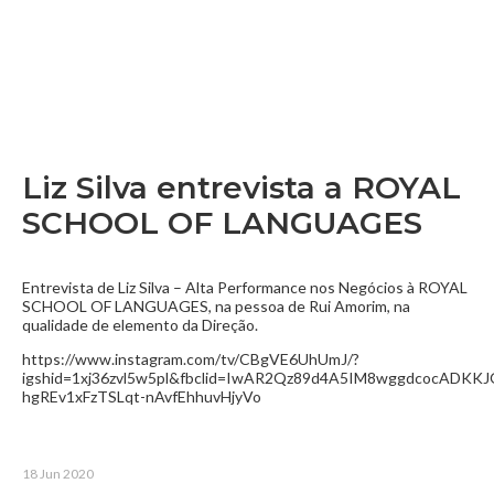
Liz Silva entrevista a ROYAL
SCHOOL OF LANGUAGES
Entrevista de Liz Silva – Alta Performance nos Negócios à ROYAL
SCHOOL OF LANGUAGES, na pessoa de Rui Amorim, na
qualidade de elemento da Direção.
https://www.instagram.com/tv/CBgVE6UhUmJ/?
igshid=1xj36zvl5w5pl&fbclid=IwAR2Qz89d4A5IM8wggdcocADKKJ
hgREv1xFzTSLqt-nAvfEhhuvHjyVo
18 Jun 2020