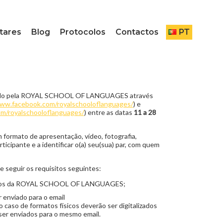
tares
Blog
Protocolos
Contactos
PT
vido pela ROYAL SCHOOL OF LANGUAGES através
www.facebook.com/royalschooloflanguages/
) e
m/royalschooloflanguages/
) entre as datas
11 a 28
m formato de apresentação, vídeo, fotografia,
rticipante e a identificar o(a) seu(sua) par, com quem
de seguir os requisitos seguintes:
lunos da ROYAL SCHOOL OF LANGUAGES;
 enviado para o email
no caso de formatos físicos deverão ser digitalizados
er enviados para o mesmo email.