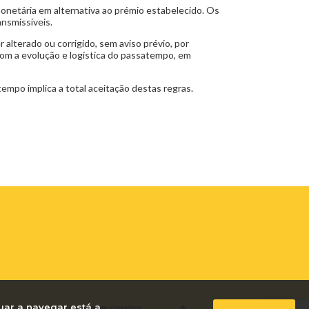
netária em alternativa ao prémio estabelecido. Os
nsmissíveis.
alterado ou corrigido, sem aviso prévio, por
com a evolução e logística do passatempo, em
empo implica a total aceitação destas regras.
uar a navegar está a