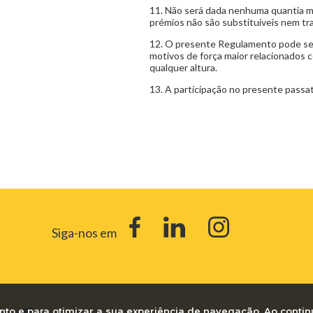
11. Não será dada nenhuma quantia mo
prémios não são substituíveis nem tra
12. O presente Regulamento pode ser 
motivos de força maior relacionados 
qualquer altura.
13. A participação no presente passat
Siga-nos em
nto e para otimizar a sua experiência de navegação. Ao contin