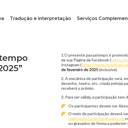
va
Tradução e interpretação
Serviços Complemen
atempo
1.O presente passatempo é promo
da sua Página de Facebook (
https://
Instagram (
https://www.instagram.co
2025”
de fevereiro de 2025
(inclusive).
2. A mecânica de participação será, e
desenho, teatro, etc. criada pelo(a) pa
receberá o prémio.
3. Para ser válida, a participação tem 
Os participantes devem ser A
O meio de participação deverá ser
rsl@royalschooloflanguages.pt
, 
ou gravados de forma a poderem s