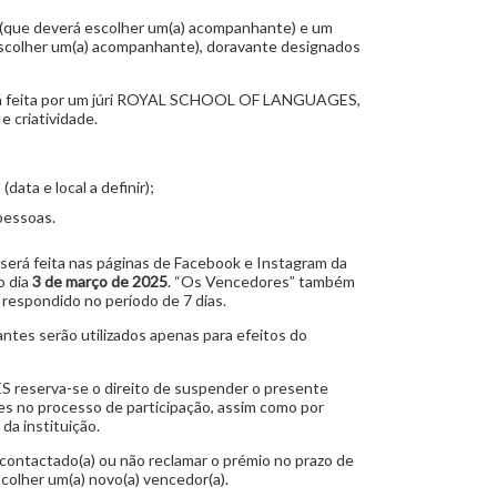
r (que deverá escolher um(a) acompanhante) e um
scolher um(a) acompanhante), doravante designados
erá feita por um júri ROYAL SCHOOL OF LANGUAGES,
e criatividade.
data e local a definir);
pessoas.
será feita nas páginas de Facebook e Instagram da
 dia
3 de março de 2025
. “Os Vencedores” também
 respondido no período de 7 dias.
antes serão utilizados apenas para efeitos do
serva-se o direito de suspender o presente
s no processo de participação, assim como por
da instituição.
 contactado(a) ou não reclamar o prémio no prazo de
scolher um(a) novo(a) vencedor(a).