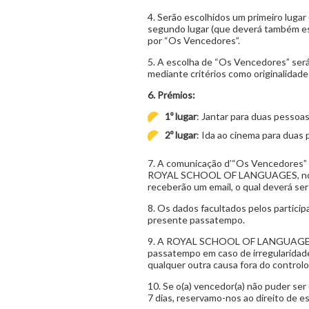
4. Serão escolhidos um primeiro luga
segundo lugar (que deverá também e
por “Os Vencedores”.
5. A escolha de “Os Vencedores” s
mediante critérios como originalidade 
6. Prémios:
1º lugar
: Jantar para duas pessoas (
2º lugar
: Ida ao cinema para duas 
7. A comunicação d’“Os Vencedores” 
ROYAL SCHOOL OF LANGUAGES, no
receberão um email, o qual deverá ser
8. Os dados facultados pelos particip
presente passatempo.
9. A ROYAL SCHOOL OF LANGUAGES re
passatempo em caso de irregularidade
qualquer outra causa fora do controlo 
10. Se o(a) vencedor(a) não puder ser
7 dias, reservamo-nos ao direito de e