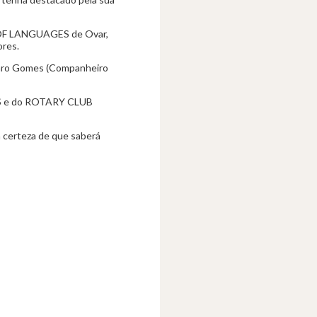
OL OF LANGUAGES de Ovar,
ores.
aro Gomes (Companheiro
ES e do ROTARY CLUB
na certeza de que saberá