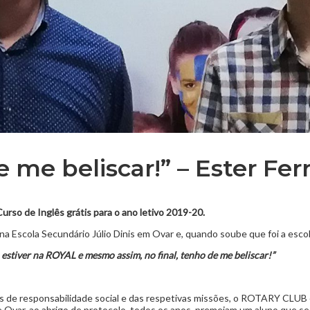
 me beliscar!” – Ester Ferr
urso de Inglês grátis para o ano letivo 2019-20.
 na Escola Secundário Júlio Dinis em Ovar e, quando soube que foi a escol
estiver na ROYAL e mesmo assim, no final, tenho de me beliscar!”
cas de responsabilidade social e das respetivas missões, o ROTARY C
ar, ao abrigo de protocolo, todos os anos, premeiam um aluno que se