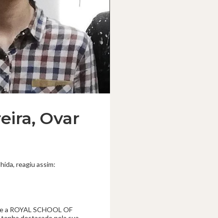
eira, Ovar
hida, reagiu assim:
LUB e a ROYAL SCHOOL OF
 tenha destacado pela sua