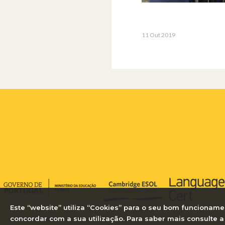
11 Out 2019
Este “website” utiliza “Cookies” para o seu bom funcioname
concordar com a sua utilização. Para saber mais consulte 
2026 © Royal School of Languages