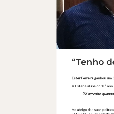
“Tenho de
Ester Ferreira ganhou um C
A Ester é aluna do 10º ano
“Só acredito quando 
Ao abrigo das suas políti
LANGUAGES da Cidade de Ov