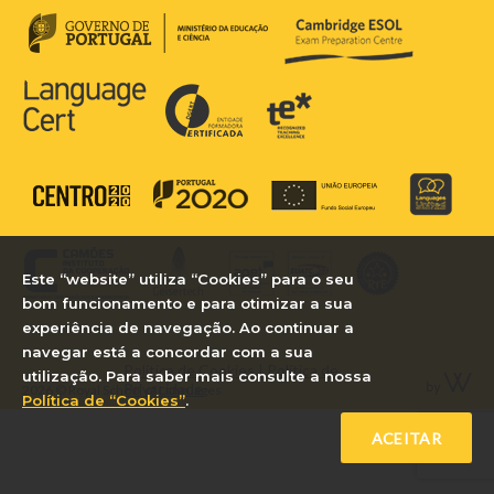
Este “website” utiliza “Cookies” para o seu
bom funcionamento e para otimizar a sua
experiência de navegação. Ao continuar a
navegar está a concordar com a sua
Política de Cookies
|
Política de
utilização. Para saber mais consulte a nossa
Privacidade
2026 © Royal School of Languages
Política de “Cookies”
.
ACEITAR