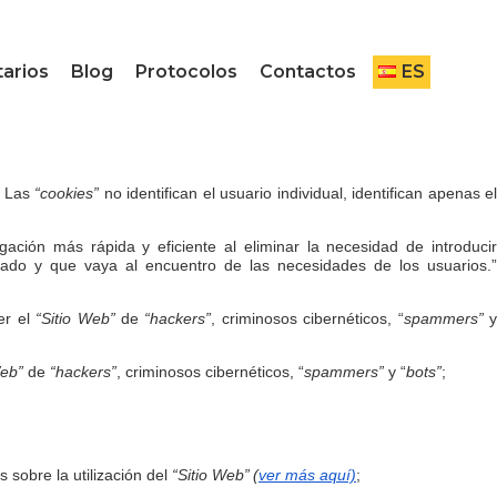
arios
Blog
Protocolos
Contactos
ES
. Las
“cookies”
no identifican el usuario individual, identifican apenas el
ción más rápida y eficiente al eliminar la necesidad de introduci
ado y que vaya al encuentro de las necesidades de los usuarios.”
er el
“Sitio Web”
de
“hackers”
, criminosos cibernéticos, “
spammers”
Web”
de
“hackers”
, criminosos cibernéticos, “
spammers”
y “
bots”
;
s sobre la utilización del
“Sitio Web”
(
ver más aquí)
;