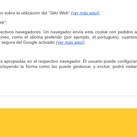
s sobre la utilización del
“Sitio Web” (
ver más aquí)
;
eb”
;
pectivos navegadores. Un navegador envía esta cookie con pedidos 
ones, como el idioma preferido (por ejemplo, el portugués), cuantos
sa segura del Google activado
(
ver más aquí)
;
es apropiadas en el respectivo navegador. El usuario puede configura
incluyendo la forma como las puede gestionar y excluir, podrá visita