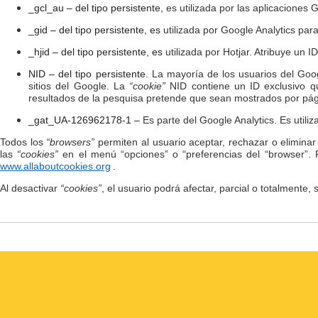
_gcl_au – del tipo persistente,
es utilizada por las aplicaciones
_gid – del tipo persistente, es
utilizada por Google Analytics para
_hjid – del tipo persistente, es
utilizada por Hotjar. Atribuye un I
NID – del tipo persistente.
La mayoría de los usuarios del Goo
sitios del Google. La
“cookie”
NID contiene un ID exclusivo qu
resultados de la pesquisa pretende que sean mostrados por págin
_gat_UA-126962178-1 –
Es parte del Google Analytics. Es utiliz
Todos los
“browsers”
permiten al usuario aceptar, rechazar o elimina
las
“cookies”
en el menú “opciones” o “preferencias del “browser”.
www.allaboutcookies.org
.
Al desactivar
“cookies”
, el usuario podrá afectar, parcial o totalmente