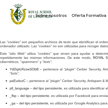
Sobre nosotros
Oferta Formativa
Las
“cookies”
son pequeños archivos de texto que identifican el orden
ordenador utilizado. Las
“cookies”
no son utilizadas para recoger dato
Este
“sitio Web”
utiliza
“cookies”
que sirven para ayudar a determina
repetidamente las mismas informaciones. De este modo,
ROYAL 
cibernéticos, “
spammers”
y “
bots”
;
YdDqitcRzswSObB –
pertenece al
“plugin”
Cerber Security, Ant
“
bots”
;
paEudozC –
pertenece al
“plugin”
Cerber Security, Antispam & Ma
pll_language – del tipo persistente,
es utilizada para identificar 
_fbp – del tipo persistente,
es utilizada por Facebook para enviar
_ga – del tipo persistente,
es utilizada por Google Analytics para 