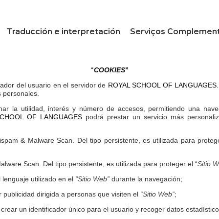
Traducción e interpretación
Serviços Complement
“
COOKIES
”
ador del usuario en el servidor de
ROYAL SCHOOL OF LANGUAGES
s personales.
r la utilidad, interés y número de accesos, permitiendo una navega
SCHOOL OF LANGUAGES
podrá prestar un servicio más personaliz
ispam & Malware Scan. Del tipo persistente, es utilizada para proteg
lware Scan. Del tipo persistente, es utilizada para proteger el “
Sitio 
el lenguaje utilizado en el
“Sitio Web”
durante la navegación;
 publicidad dirigida a personas que visiten el
“Sitio Web”
;
crear un identificador único para el usuario y recoger datos estadístico