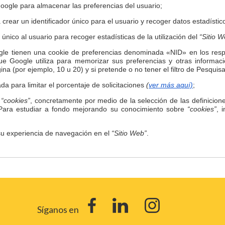
 Google para almacenar las preferencias del usuario;
 crear un identificador único para el usuario y recoger datos estadístico
D único al usuario para recoger estadísticas de la utilización del
“Sitio W
gle tienen una cookie de preferencias denominada «NID» en los res
e Google utiliza para memorizar sus preferencias y otras informaci
a (por ejemplo, 10 u 20) y si pretende o no tener el filtro de Pesqui
ada para limitar el porcentaje de solicitaciones
(
ver más aquí)
;
r
“cookies”
, concretamente por medio de la selección de las definicion
 Para estudiar a fondo mejorando su conocimiento sobre
“cookies”
, 
, su experiencia de navegación en el
“Sitio Web”
.
Síganos en