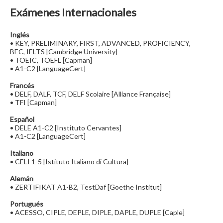
Exámenes Internacionales
Inglés
• KEY, PRELIMINARY, FIRST, ADVANCED, PROFICIENCY,
BEC, IELTS [Cambridge University]
• TOEIC, TOEFL [Capman]
• A1-C2 [LanguageCert]
Francés
• DELF, DALF, TCF, DELF Scolaire [Alliance Française]
• TFI [Capman]
Español
• DELE A1-C2 [Instituto Cervantes]
• A1-C2 [LanguageCert]
Italiano
• CELI 1-5 [Istituto Italiano di Cultura]
Alemán
• ZERTIFIKAT A1-B2, TestDaf [Goethe Institut]
Portugués
• ACESSO, CIPLE, DEPLE, DIPLE, DAPLE, DUPLE [Caple]