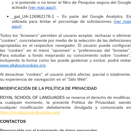
y si pretende o no tener el filtro de Pesquisa segura del Google
activado
(
ver más aquí)
;
_gat_UA-126962178-1 –
Es parte del Google Analytics. E
utilizada para limitar el porcentaje de solicitaciones
(
ver más
aquí)
;
Todos los
“browsers”
permiten al usuario aceptar, rechazar o eliminar
“cookies”
, concretamente por medio de la selección de las definiciones
apropiadas en el respectivo navegador. El usuario puede configurar
las
“cookies”
en el menú “opciones” o “preferencias del “browser”
Para estudiar a fondo mejorando su conocimiento sobre
“cookies”
,
incluyendo la forma como las puede gestionar y excluir, podrá visitar
www.allaboutcookies.org
.
Al desactivar
“cookies”
, el usuario podrá afectar, parcial o totalmente
su experiencia de navegación en el
“Sitio Web”
.
MODIFICACIÓN DE LA POLÍTICA DE PRIVACIDAD
ROYAL SCHOOL OF LANGUAGES
se reserva el derecho de modificar,
a cualquier momento, la presente Política de Privacidad, siendo
cualquier modificación debidamente divulgada y comunicada en
https://royalschool.dev.loba.com/
CONTACTOS
Responsable por el tratamiento de datos personales
: