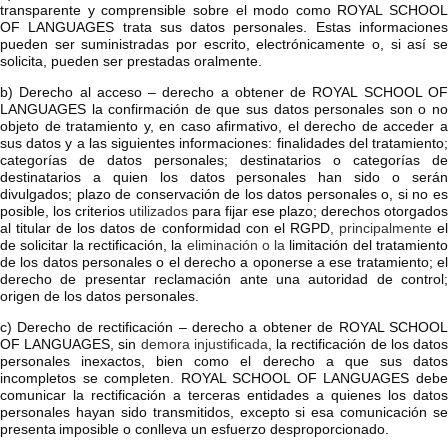
transparente y comprensible sobre el modo como
ROYAL SCHOOL
OF LANGUAGES
trata sus datos personales. Estas informacione
pueden ser suministradas por escrito, electrónicamente o, si así se
solicita, pueden ser prestadas oralmente.
b) Derecho al acceso – derecho a obtener de
ROYAL SCHOOL O
LANGUAGES
la confirmación de que sus datos personales son o no
objeto de tratamiento y, en caso afirmativo, el derecho de acceder a
sus datos y a las siguientes informaciones: finalidades del tratamiento;
categorías de datos personales; destinatarios o categorías de
destinatarios a quien los datos personales han sido o serán
divulgados; plazo de conservación de los datos personales o, si no es
posible, los criterios
utilizados
para fijar ese plazo; derechos otorgados
al titular de los datos de conformidad con el RGPD
, principalmente
e
de solicitar la rectificación, la
eliminación o la
limitación del tratamient
de los datos personales o el derecho a oponerse a ese tratamiento; el
derecho de presentar reclamación ante una autoridad de control;
origen de los datos personales.
c) Derecho de rectificación – derecho a obtener de
ROYAL SCHOO
OF LANGUAGES
, sin
demora injustificada
, la rectificación de los dato
personales inexactos, bien como el derecho a que sus datos
incompletos se completen.
ROYAL SCHOOL OF LANGUAGES
deb
comunicar la rectificación a terceras entidades a quienes los datos
personales hayan sido transmitidos, excepto si esa comunicación se
presenta
imposible o conlleva un esfuerzo desproporcionado.