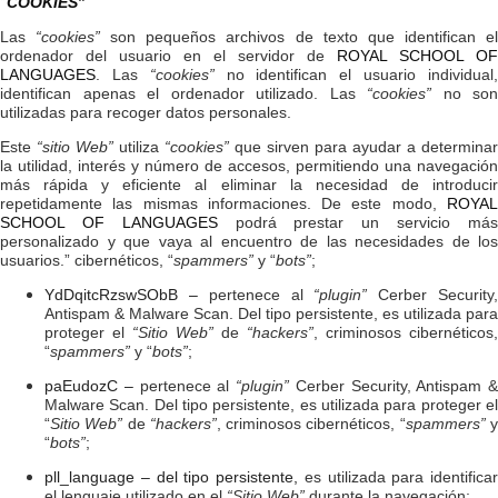
“
COOKIES
”
Las
“cookies”
son pequeños archivos de texto que identifican e
ordenador del usuario en el servidor de
ROYAL SCHOOL OF
LANGUAGES
. Las
“cookies”
no identifican el usuario individual
identifican apenas el ordenador utilizado. Las
“cookies”
no son
utilizadas para recoger datos personales.
Este
“sitio Web”
utiliza
“cookies”
que sirven para ayudar a determinar
la utilidad, interés y número de accesos, permitiendo una navegación
más rápida y eficiente al eliminar la necesidad de introducir
repetidamente las mismas informaciones. De este modo,
ROYAL
SCHOOL OF LANGUAGES
podrá prestar un servicio má
personalizado y que vaya al encuentro de las necesidades de los
usuarios.” cibernéticos, “
spammers”
y “
bots”
;
YdDqitcRzswSObB –
pertenece al
“plugin”
Cerber Security
Antispam & Malware Scan. Del tipo persistente, es utilizada para
proteger el
“Sitio Web”
de
“hackers”
, criminosos cibernéticos,
“
spammers”
y “
bots”
;
paEudozC –
pertenece al
“plugin”
Cerber Security, Antispam &
Malware Scan. Del tipo persistente, es utilizada para proteger el
“
Sitio Web”
de
“hackers”
, criminosos cibernéticos, “
spammers”
“
bots”
;
pll_language – del tipo persistente,
es utilizada para identificar
el lenguaje utilizado en el
“Sitio Web”
durante la navegación;