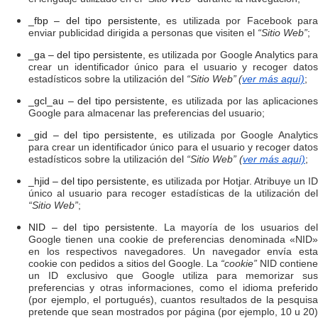
_fbp – del tipo persistente,
es utilizada por Facebook par
enviar publicidad dirigida a personas que visiten el
“Sitio Web”
;
_ga – del tipo persistente,
es utilizada por Google Analytics para
crear un identificador único para el usuario y recoger datos
estadísticos sobre la utilización del
“Sitio Web”
(
ver más aquí)
;
_gcl_au – del tipo persistente,
es utilizada por las aplicacione
Google para almacenar las preferencias del usuario;
_gid – del tipo persistente, es
utilizada por Google Analytic
para crear un identificador único para el usuario y recoger datos
estadísticos sobre la utilización del
“Sitio Web” (
ver más aquí)
;
_hjid – del tipo persistente, es
utilizada por Hotjar. Atribuye un ID
único al usuario para recoger estadísticas de la utilización del
“Sitio Web”
;
NID – del tipo persistente.
La mayoría de los usuarios del
Google tienen una cookie de preferencias denominada «NID»
en los respectivos navegadores. Un navegador envía esta
cookie con pedidos a sitios del Google. La
“cookie”
NID contiene
un ID exclusivo que Google utiliza para memorizar sus
preferencias y otras informaciones, como el idioma preferido
(por ejemplo, el portugués), cuantos resultados de la pesquisa
pretende que sean mostrados por página (por ejemplo, 10 u 20)