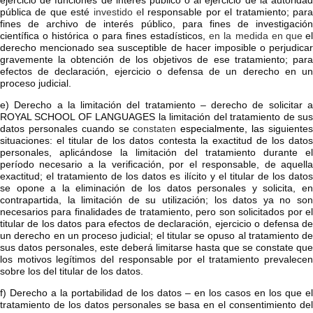
ejercicio de funciones de interés público o al ejercicio de la autoridad
pública de que esté
investido e
l responsable por el tratamiento; par
fines de archivo de interés público, para fines de investigación
científica o histórica o para fines estadísticos,
en la medida en
que
e
derecho mencionado sea susceptible de hacer imposible o perjudicar
gravemente la obtención de los objetivos de ese tratamiento; para
efectos de declaración, ejercicio o defensa de un derecho en un
proceso judicial.
e) Derecho a la limitación del tratamiento – derecho de solicitar a
ROYAL SCHOOL OF LANGUAGES
la limitación del tratamiento de su
datos personales cuando se
constaten
especialmente, las
siguiente
situaciones: el titular de los datos contesta la exactitud de los datos
personales, aplicándose la limitación del tratamiento durante el
período necesario a la verificación, por el responsable, de aquella
exactitud; el tratamiento de los datos es ilícito y el titular de los datos
se opone a la eliminación de los datos personales y solicita, en
contrapartida, la limitación de su utilización; los datos ya no son
necesarios para finalidades de tratamiento, pero son solicitados por el
titular de los datos para efectos de declaración, ejercicio o defensa de
un derecho en un proceso judicial; el titular se opuso al tratamiento de
sus datos personales, este deberá limitarse hasta que se constate que
los motivos legítimos del responsable por el tratamiento prevalecen
sobre los del titular de los datos.
f) Derecho a la portabilidad de los datos – en los casos en los que el
tratamiento de los datos personales se basa en el consentimiento del